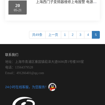
上海西门子变频器维修上电报警 电源线接错
20
05-21
共49条
上一页
1
2
3
4
5
联系我们
地址：上海市青浦区重固镇菘泽大道6686弄1号楼309室
电话：13564379528
Email：491266401@qq.com
24小时在线客服，为您服务！