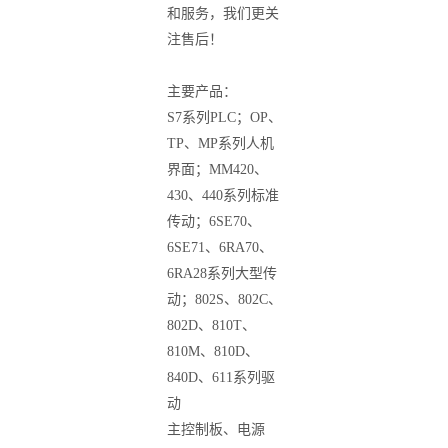
和服务，我们更关
注售后！
主要产品：
S7
系列
PLC
；
OP
、
TP
、
MP
系列人机
界面；
MM420
、
430
、
440
系列标准
传动；
6SE70
、
6SE71
、
6RA70
、
6RA28
系列大型传
动；
802S
、
802C
、
802D
、
810T
、
810M
、
810D
、
840D
、
611
系列驱
动
主控制板、电源