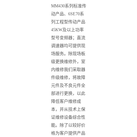
MM430
系列标准传
动产品、
6SE70
系
列工程型传动产品
45KW
及以上功率
型号变频器；直流
调速器均可提供现
场服务。除现场板
级更换维修外，室
内维修我们采取器
件级维修，将故障
元件及不良元件全
部进行更换，以此
降低客户维修成
本，并从技术上保
证维修设备综合性
能。除了以较好价
格为客户提供产品