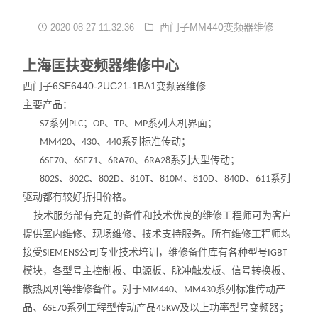
西门子变频器维修
西门子MM440变频器维修
2020-08-27 11:32:36
西门子触摸屏维修
上海匡扶变频器维修中心
西门子6SE6440-2UC21-1BA1变频器维修
西门子伺服电机维修
主要产品：
系列
；
、
、
系列人机界面；
S7
PLC
OP
TP
MP
西门子数控系统维修
、
、
系列标准传动；
MM420
430
440
西门子伺服驱动器维修
、
、
、
系列大型传动；
6SE70
6SE71
6RA70
6RA28
、
、
、
、
、
、
、
系列
802S
802C
802D
810T
810M
810D
840D
611
驱动都有较好折扣价格。
技术服务部有充足的备件和技术优良的维修工程师可为客户
提供室内维修、现场维修、技术支持服务。所有维修工程师均
接受
公司专业技术培训，维修备件库有各种型号
SIEMENS
IGBT
模块，各型号主控制板、电源板、脉冲触发板、信号转换板、
散热风机等维修备件。对于
、
系列标准传动产
MM440
MM430
品、
系列工程型传动产品
及以上功率型号变频器；
6SE70
45KW